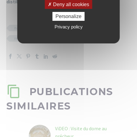
distillerie ou au musée
.
Deny all cookies
Personalize
Privacy policy
nature
patrimoine
randonnée
restaurant
sainte-marie
PUBLICATIONS
SIMILAIRES
ViDEO : Visite du dome au
précheur