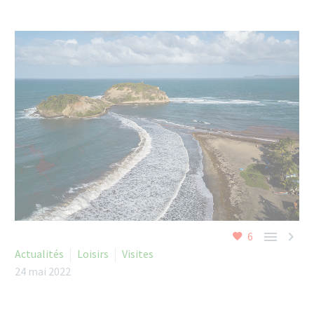


6
Actualités
Loisirs
Visites
24 mai 2022