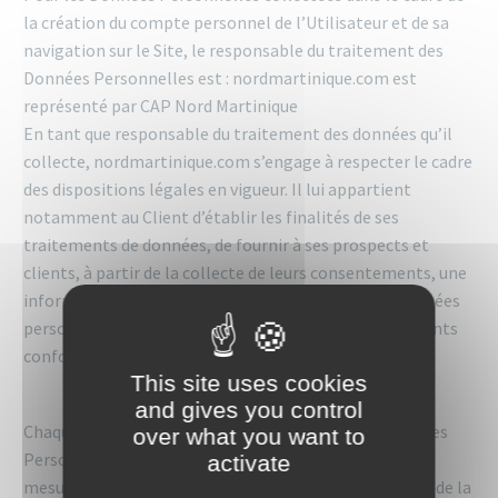
la création du compte personnel de l’Utilisateur et de sa
navigation sur le Site, le responsable du traitement des
Données Personnelles est : nordmartinique.com est
représenté par CAP Nord Martinique
En tant que responsable du traitement des données qu’il
collecte, nordmartinique.com s’engage à respecter le cadre
des dispositions légales en vigueur. Il lui appartient
notamment au Client d’établir les finalités de ses
traitements de données, de fournir à ses prospects et
clients, à partir de la collecte de leurs consentements, une
information complète sur le traitement de leurs données
personnelles et de maintenir un registre des traitements
conforme à la réalité.
This site uses cookies
and gives you control
Chaque fois que nordmartinique.com traite des Données
over what you want to
Personnelles, nordmartinique.com prend toutes les
activate
mesures raisonnables pour s’assurer de l’exactitude et de la