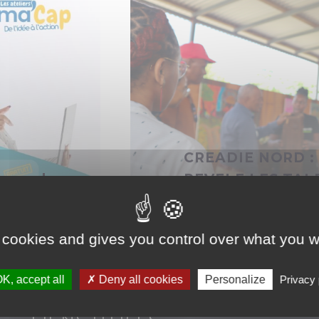
CREADIE NORD :
eurs du
REVELE LES TA
MARTINIQUE
embre d’une
Le Nord de la Martinique se
 cookies and gives you control over what you w
Vous
et de créativité entrepren
K, accept all
Deny all cookies
Personalize
Privacy 