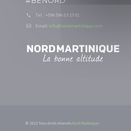
#BENORD
Tel : +596 596 53 27 01


Email:
info@nordmartinique.com


© 2022 Tous droits réservés
Nord Martinique