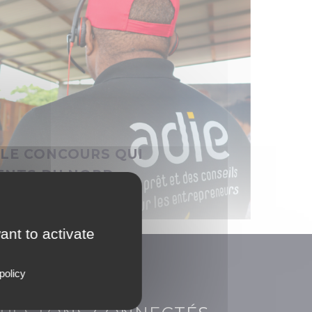
NORD
:
LE
CONCOURS
QUI
REVELE
LES
TALENTS
DU
 LE CONCOURS QUI
NORD
MARTINIQUE
LENTS DU NORD
 positionne comme un vivier d’innovation
ant to activate
euriale, comme en témoigne le concours…
policy