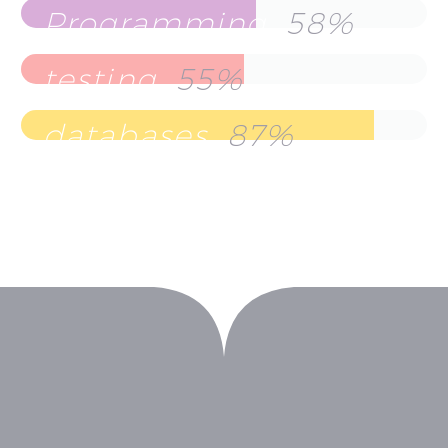
Programming
58%
testing
55%
databases
87%