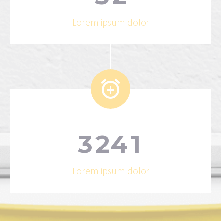
Lorem ipsum dolor


3
2
4
1
Lorem ipsum dolor