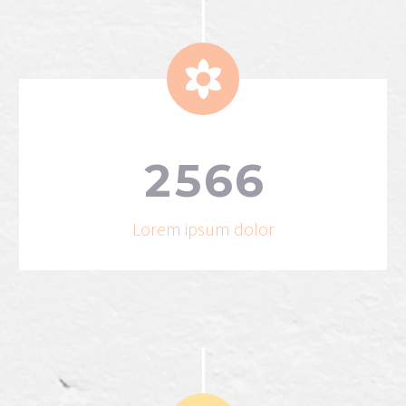


2
5
6
6
Lorem ipsum dolor