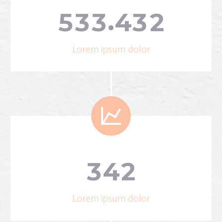
.
5
3
3
4
3
2
Lorem ipsum dolor


3
4
2
Lorem ipsum dolor