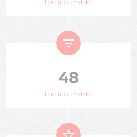
Lorem ipsum dolor


4
8
Lorem ipsum dolor

