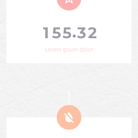
.
1
5
5
3
2
Lorem ipsum dolor

