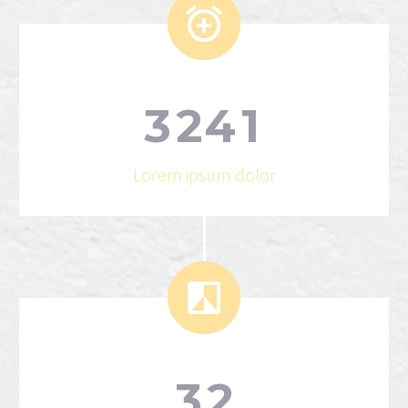


3
2
4
1
Lorem ipsum dolor


3
2