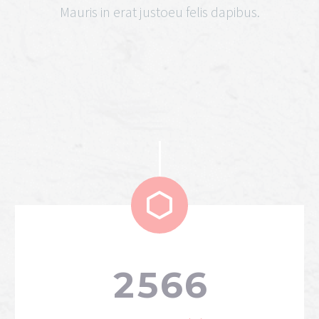
Mauris in erat justoeu felis dapibus.


2
5
6
6