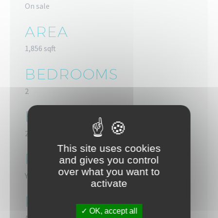
On sale
AREA
1,856 sqft
BEDROOMS
2
BATHROOMS
2
This site uses cookies
PENTHOUSE
and gives you control
over what you want to
Yes
activate
ROOFLING
OK, accept all