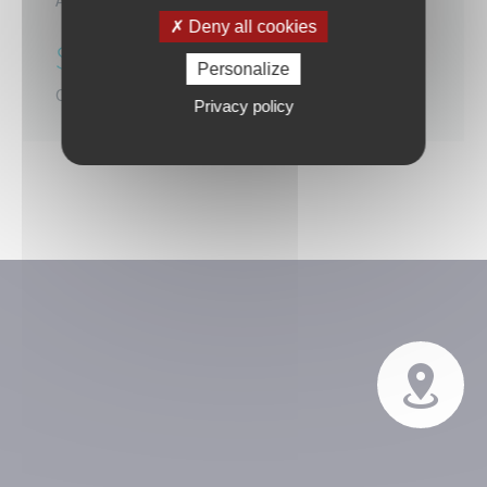
Asphalt
Deny all cookies
SWIMMING POOL
Personalize
Outside
Privacy policy

