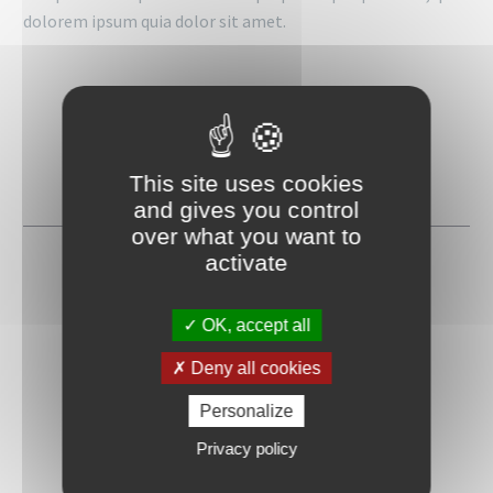
dolorem ipsum quia dolor sit amet.


DOWNLOAD
SHOWROOM CARD
This site uses cookies
and gives you control
over what you want to
activate


OK, accept all
DOWNLOAD
AVERAGE PRICES
Deny all cookies
Personalize
Privacy policy