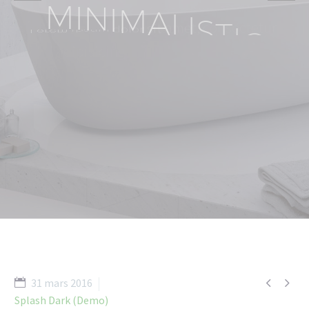
M
I
N
I
M
A
L
I
S
T
I
C
s
i
t
a
m
e
t
,
d
o
l
o
r
c
o
n
s
e
c
t
e
t
u
r
L
o
r
e
m
i
p
s
u
m
e
i
u
s
m
o
d
d
o
s
e
d
e
l
i
t
,
a
d
i
p
i
s
i
c
i
n
g
e
t
d
o
l
o
r
e
l
a
b
o
r
e
u
t
i
n
c
i
d
i
d
u
n
t
t
e
m
p
o
r
a
l
e
s
m
a
g
n
a
a
l
i
q
u
a
.
U
t
e
n
i
m
a
d
m
i
n
i
m
v
e
n
i
a
m
,
q
u
i
s
n
o
s
t
r
u
d


31 mars 2016
Splash Dark (Demo)