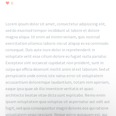
0
Lorem ipsum dolor sit amet, consectetur adipisicing elit,
sed do eiusmod tempor incididunt ut labore et dolore
magna aliqua. Ut enim ad minim veniam, quis nostrud
exercitation ullamco laboris nisi ut aliquip ex ea commodo
consequat. Duis aute irure dolor in reprehenderit in
voluptate velit esse cillum dolore eu fugiat nulla pariatur.
Excepteur sint occaecat cupidatat non proident, sunt in
culpa qui officia deserunt mollit anim id est laborum. Sed ut
perspiciatis unde omnis iste natus error sit voluptatem
accusantium doloremque laudantium, totam rem aperiam,
eaque ipsa quae ab illo inventore veritatis et quasi
architecto beatae vitae dicta sunt explicabo. Nemo enim
ipsam voluptatem quia voluptas sit aspernatur aut odit aut
fugit, sed quia consequuntur magni dolores eos qui ratione
voluptatem sequi nesciunt. Neque porro quisquam est, qui