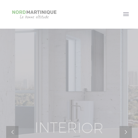
I
N
T
E
R
I
O
R