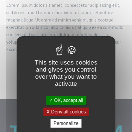
Lorem ipsum dolor sit amet, consectetur adipisicing elit,
sed do eiusmod tempor incididunt ut labore et dolore
magna aliqua. Ut enim ad minim veniam, quis nostrud
exercitation ullamco laboris nisi ut aliquip ex ea commodo
consequat. Duis aute irure dolor in reprehenderit in
voluptate velit esse cillum dolore eu fugiat nulla pariatur.
Excepteur sint
This site uses cookies
and gives you control
over what you want to
activate
OK, accept all
Deny all cookies
Personalize