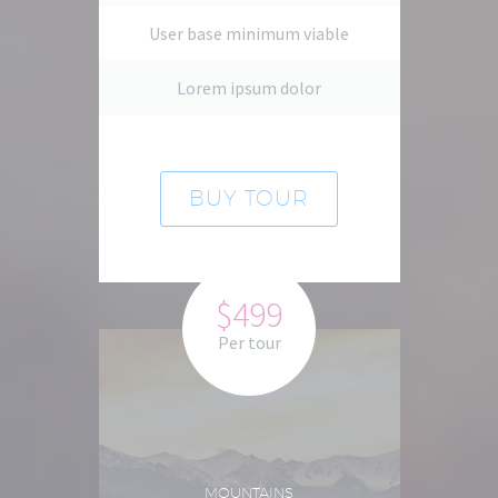
User base minimum viable
Lorem ipsum dolor
BUY TOUR
$499
Per tour
MOUNTAINS