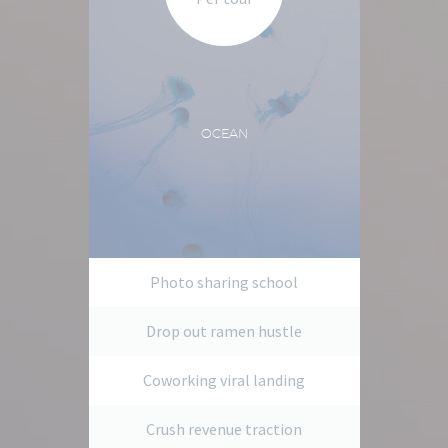
OCEAN
Photo sharing school
Drop out ramen hustle
Coworking viral landing
Crush revenue traction