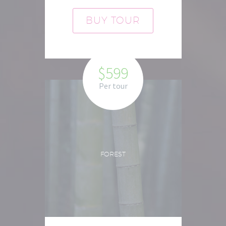
BUY TOUR
$599
Per tour
FOREST